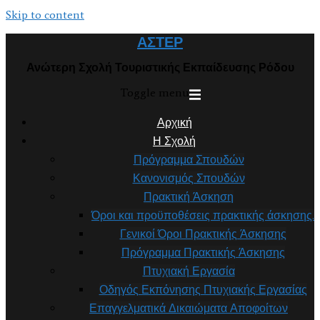
Skip to content
ΑΣΤΕΡ
Ανώτερη Σχολή Τουριστικής Εκπαίδευσης Ρόδου
Toggle menu
Αρχική
Η Σχολή
Πρόγραμμα Σπουδών
Κανονισμός Σπουδών
Πρακτική Άσκηση
Όροι και προϋποθέσεις πρακτικής άσκησης.
Γενικοί Όροι Πρακτικής Άσκησης
Πρόγραμμα Πρακτικής Άσκησης
Πτυχιακή Εργασία
Οδηγός Εκπόνησης Πτυχιακής Εργασίας
Επαγγελματικά Δικαιώματα Αποφοίτων