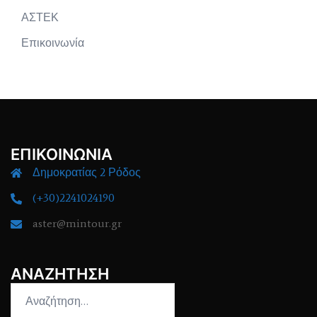
ΑΣΤΕΚ
Επικοινωνία
ΕΠΙΚΟΙΝΩΝΙΑ
Δημοκρατίας 2 Ρόδος
(+30)2241024190
aster@mintour.gr
ΑΝΑΖΗΤΗΣΗ
Αναζήτηση
για: