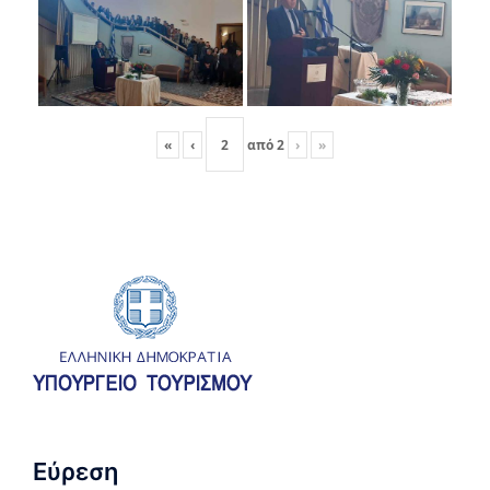
«
‹
από
2
›
»
Εύρεση