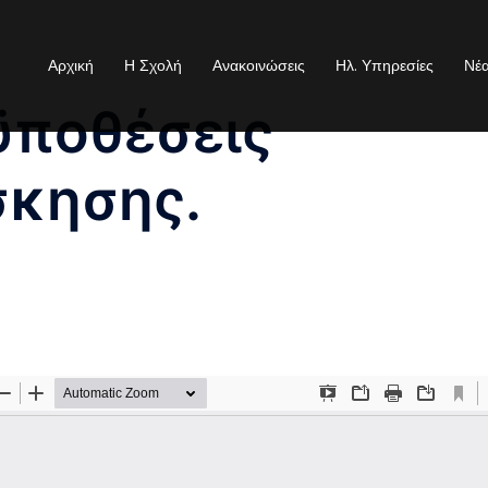
Αρχική
Η Σχολή
Ανακοινώσεις
Ηλ. Υπηρεσίες
Νέ
ϋποθέσεις
σκησης.